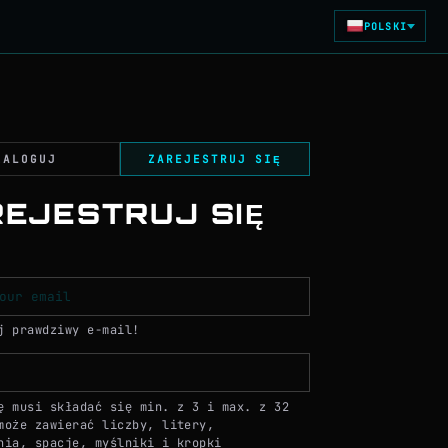
 rzeczywistego
POLSKI
ZALOGUJ
ZAREJESTRUJ SIĘ
EJESTRUJ SIĘ
j prawdziwy e-mail!
ę musi składać się min. z 3 i max. z 32
może zawierać liczby, litery,
nia, spacje, myślniki i kropki