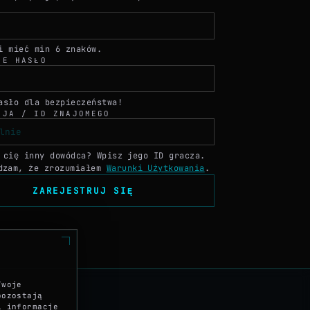
i mieć min 6 znaków.
IE HASŁO
asło dla bezpieczeństwa!
CJA / ID ZNAJOMEGO
 cię inny dowódca? Wpisz jego ID gracza.
dzam, że zrozumiałem
Warunki Użytkowania
.
ZAREJESTRUJ SIĘ
Twoje
pozostają
i informacje