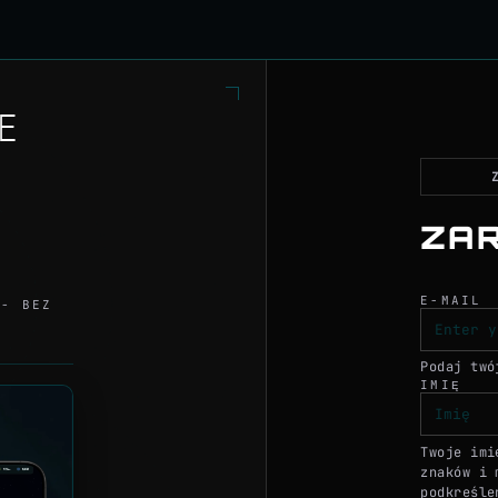
 MMO strategiczne czasu
E
ZAR
E-MAIL
 - BEZ
Podaj twó
IMIĘ
Twoje imi
znaków i 
podkreśle