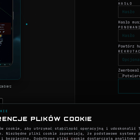
HASŁO
Hasło mus
PONOWAN
Powtórz h
REKRUTA
Zwerbował
Potwier
zabierz
OKIE
RENCJE PLIKÓW COOKIE
ów cookie, aby utrzymać stabilność operacyjną i udoskonalić 
e. Niezbędne pliki cookie zapewniają, że podstawowe systemy 
 i bezpieczne. Dodatkowe pliki cookie dostarczają analitykę 