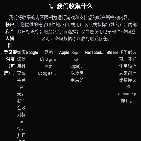
1。我们收集什么
我们将收集的内容限制为运行游戏和支持您的帐户所需的内容。
帐户
：您提供的电子邮件地址和/或用户名（或指挥官姓名）；内部
和个
账户标识符；服务器/宇宙选择；仅当您使用电子邮件/密码登
人资
录时，密码数据才以散列形式存在。
料
登录提
如果
Google
（网络上
Apple
(Sign in
Facebook
、
Steam
或类似选
供商
您使
的 Sign in
with
项。我们
（可
用社
with
Apple)，
使用该信
选）：
交或
Google）、
以及启
息来创建
平台
用后的
或链接您
登
的
录，
Stellaforge
我们
帐户。
会收
到标
识
符，
并且