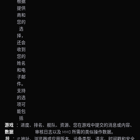
根据
提供
商和
您的
选
择，
还会
收到
您的
姓名
和电
子邮
件。
支持
的选
项可
能包
括
游戏
：进度、排名、舰队、资源、您在游戏中提交的消息或内容、
数据
审核日志以及 MMO 所需的类似操作数据。
技
：IP 地址、浏览器或应用版本、设备类型、语言、时间戳和安全