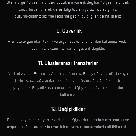
Stellaforge, 13 yaşın altındaki çocuklara yönelik değildir. 13 yaşın altındaki
çocuklardan bilerek kişisel bilgi toplamıyoruz. Topladığımızı
düşünüyorsanız bizimle iletişime geçin; bu bilgileri derhal sileriz.
10. Güvenlik
Hizmete uygun idari, teknik ve organizasyonel önlemleri kullanırız. Hiçbir
çevrimiçi aktarım tamamen güvenli değildir.
11. Uluslararası Transferler
Verileri Avrupa Ekonomik Alanı'nda, Amerika Birleşik Devletleri'nde veya
bizim ya da sağlayıcılarımızın faaliyet gösterdiği diğer ülkelerde
işleyebiliriz. Geçerli yasaların gerektirdiği şekilde güvenlik önlemleri
kullanırız.
12. Değişiklikler
Bu politikayı güncelleyebiliriz. Maddi değişiklikler burada yayınlanacak ve
uygun olduğu durumlarda oyun içinde veya e-posta yoluyla bildirilecektir.