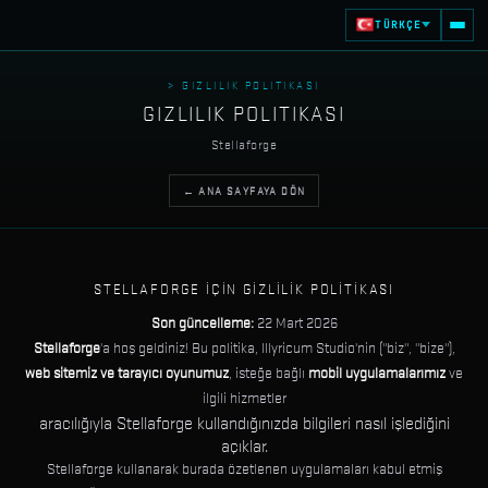
TÜRKÇE
> GIZLILIK POLITIKASI
GIZLILIK POLITIKASI
Stellaforge
← ANA SAYFAYA DÖN
STELLAFORGE IÇIN GIZLILIK POLITIKASI
Son güncelleme:
22 Mart 2026
Stellaforge
'a hoş geldiniz! Bu politika, Illyricum Studio'nin ("biz", "bize"),
web sitemiz ve tarayıcı oyunumuz
, isteğe bağlı
mobil uygulamalarımız
ve
ilgili hizmetler
aracılığıyla Stellaforge kullandığınızda bilgileri nasıl işlediğini
açıklar.
Stellaforge kullanarak burada özetlenen uygulamaları kabul etmiş