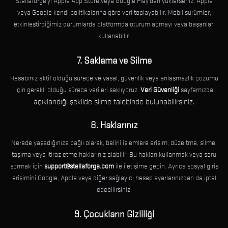
Stellaforge'yi Apple App Store veya Google Play'den yüklerseniz, Apple
veya Google kendi politikalarına göre veri toplayabilir. Mobil sürümler,
etkinleştirdiğimiz durumlarda platformda oturum açmayı veya başarıları
kullanabilir.
7. Saklama ve Silme
Hesabınız aktif olduğu sürece ve yasal, güvenlik veya anlaşmazlık çözümü
için gerekli olduğu sürece verileri saklıyoruz.
Veri Güvenliği
sayfamızda
açıklandığı şekilde silme talebinde bulunabilirsiniz.
8. Haklarınız
Nerede yaşadığınıza bağlı olarak, belirli işlemlere erişim, düzeltme, silme,
taşıma veya itiraz etme haklarınız olabilir. Bu hakları kullanmak veya soru
sormak için
support@stellaforge.com
ile iletişime geçin. Ayrıca sosyal giriş
erişimini Google, Apple veya diğer sağlayıcı hesap ayarlarınızdan da iptal
edebilirsiniz.
9. Çocukların Gizliliği