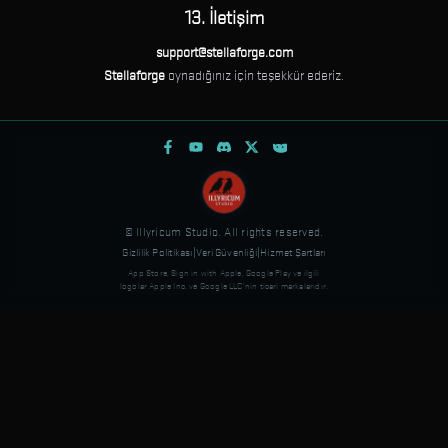
13. İletişim
support@stellaforge.com
Stellaforge
oynadığınız için teşekkür ederiz.
© Illyricum Studio. All rights reserved.
Gizlilik Politikası
|
Veri Güvenliği
|
Hizmet Şartları
App Store, Sign in with Apple, Google Play ve ilgili
logolar Apple Inc. ve Google LLC'nin ticari markalarıdır.