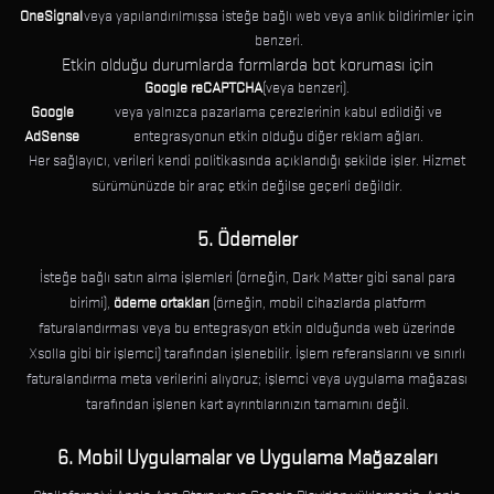
OneSignal
veya yapılandırılmışsa isteğe bağlı web veya anlık bildirimler için
benzeri.
Etkin olduğu durumlarda formlarda bot koruması için
Google reCAPTCHA
(veya benzeri).
Google
veya yalnızca pazarlama çerezlerinin kabul edildiği ve
AdSense
entegrasyonun etkin olduğu diğer reklam ağları.
Her sağlayıcı, verileri kendi politikasında açıklandığı şekilde işler. Hizmet
sürümünüzde bir araç etkin değilse geçerli değildir.
5. Ödemeler
İsteğe bağlı satın alma işlemleri (örneğin, Dark Matter gibi sanal para
birimi),
ödeme ortakları
(örneğin, mobil cihazlarda platform
faturalandırması veya bu entegrasyon etkin olduğunda web üzerinde
Xsolla gibi bir işlemci) tarafından işlenebilir. İşlem referanslarını ve sınırlı
faturalandırma meta verilerini alıyoruz; işlemci veya uygulama mağazası
tarafından işlenen kart ayrıntılarınızın tamamını değil.
6. Mobil Uygulamalar ve Uygulama Mağazaları