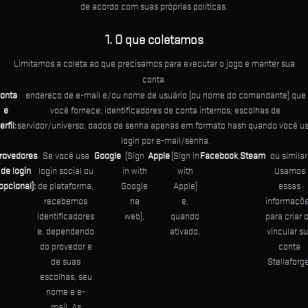
de acordo com suas próprias políticas.
1. O que coletamos
Limitamos a coleta ao que precisamos para executar o jogo e manter sua
conta.
onta
endereço de e-mail e/ou nome de usuário (ou nome do comandante) que
e
você fornece; identificadores de conta internos; escolhas de
erfil:
servidor/universo; dados de senha apenas em formato hash quando você u
login por e-mail/senha.
rovedores
Se você usa
Google
(Sign
Apple
(Sign in
Facebook
,
Steam
ou similar
de login
login social ou
in with
with
Usamos
opcional):
de plataforma,
Google
Apple)
essas
recebemos
na
e,
informaçõ
identificadores
web),
quando
para criar 
e, dependendo
ativado,
vincular s
do provedor e
conta
de suas
Stellaforge
escolhas, seu
nome e e-
mail. As