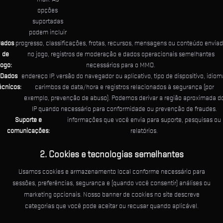
opções
suportadas
podem incluir
Dados
progresso, classificações, frotas, recursos, mensagens ou conteúdo envia
de
no jogo, registros de moderação e dados operacionais semelhantes
jogo:
necessários para o MMO.
Dados
endereço IP, versão do navegador ou aplicativo, tipo de dispositivo, idiom
écnicos:
carimbos de data/hora e registros relacionados à segurança (por
exemplo, prevenção de abuso). Podemos derivar a região aproximada d
IP quando necessário para conformidade ou prevenção de fraudes.
Suporte e
informações que você envia para suporte, pesquisas ou
comunicações:
relatórios.
2. Cookies e tecnologias semelhantes
Usamos cookies e armazenamento local conforme necessário para
sessões, preferências, segurança e (quando você consentir) análises ou
marketing opcionais. Nosso banner de cookies no site descreve
categorias que você pode aceitar ou recusar quando aplicável.