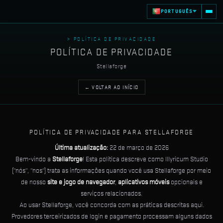
PORTUGUÊS
> POLÍTICA DE PRIVACIDADE
POLÍTICA DE PRIVACIDADE
Stellaforge
← VOLTAR AO INÍCIO
POLÍTICA DE PRIVACIDADE PARA STELLAFORGE
Última atualização:
22 de março de 2026
Bem-vindo a
Stellaforge
! Esta política descreve como Illyricum Studio
("nós", "nos") trata as informações quando você usa Stellaforge por meio
de nosso
site e jogo de navegador
,
aplicativos móveis
opcionais e
serviços relacionados.
Ao usar Stellaforge, você concorda com as práticas descritas aqui.
Provedores terceirizados de login e pagamento processam alguns dados