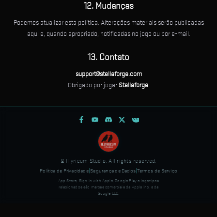
12. Mudanças
Podemos atualizar esta política. Alterações materiais serão publicadas
aqui e, quando apropriado, notificadas no jogo ou por e-mail.
13. Contato
support@stellaforge.com
Obrigado por jogar
Stellaforge
.
© Illyricum Studio. All rights reserved.
Política de Privacidade
|
Segurança de Dados
|
Termos de Serviço
App Store, Sign in with Apple, Google Play e logotipos
relacionados são marcas comerciais da Apple Inc. e da
Google LLC.