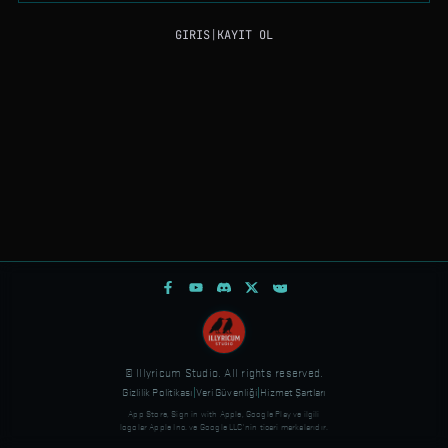
GIRIS
|
KAYIT OL
© Illyricum Studio. All rights reserved.
Gizlilik Politikası
|
Veri Güvenliği
|
Hizmet Şartları
App Store, Sign in with Apple, Google Play ve ilgili
logolar Apple Inc. ve Google LLC'nin ticari markalarıdır.