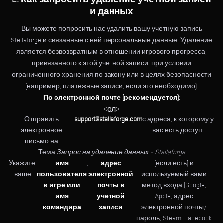
и данных
Вы можете попросить нас удалить вашу учетную запись
Stellaforge и связанные с ней персональные данные. Удаление
является безвозвратным в отношении игрового прогресса,
привязанного к этой учетной записи, при условии
ограниченного хранения по закону или в целях безопасности
(например, платежные записи, если это необходимо).
По электронной почте (рекомендуется):
<ол>
Отправить
support@stellaforge.com
с адреса, к которому у
электронное
вас есть доступ.
письмо на
Тема:
Запрос на удаление данных – Stellaforge
Укажите:
имя
,
адрес
(если есть) и
ваше
пользователя
электронной
используемый вами
в игре или
почты в
метод входа (Google,
имя
учетной
Apple, адрес
командира
записи
электронной почты/
пароль, Steam, Facebook