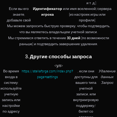
и т. д.)
Если вы его
Идентификатор
или имя вселенной/сервера
знаете,
игрока
(из настроек игры или
добавьте свой
профиля)
Мы можем запросить быструю проверку, чтобы подтвердить,
что вы являетесь владельцем учетной записи.
Мы стремимся ответить в течение
30 дней
(по возможности
раньше) и подтвердить завершение удаления.
3. Другие способы запроса
<ул>
Во время
https://stellaforge.com/index.php?
, если они
Удаление
.
входа в
page=settings
доступны для
данных
систему:
вашего типа
Запрос
используйте
учетной
учетную
записи, или
запись или
внутриигровую
настройки
поддержку/
по адресу
билет со