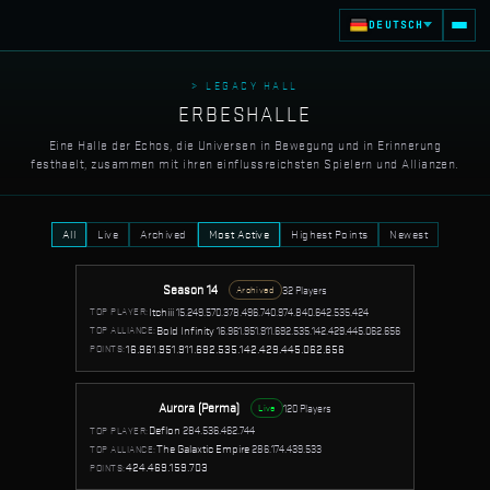
DEUTSCH
> LEGACY HALL
ERBESHALLE
Eine Halle der Echos, die Universen in Bewegung und in Erinnerung
festhaelt, zusammen mit ihren einflussreichsten Spielern und Allianzen.
All
Live
Archived
Most Active
Highest Points
Newest
Season 14
32 Players
Archived
Itchiii
15.249.570.378.496.740.974.840.642.535.424
TOP PLAYER:
Bold Infinity
16.961.951.911.692.535.142.429.445.062.656
TOP ALLIANCE:
16.961.951.911.692.535.142.429.445.062.656
POINTS:
Aurora (Perma)
120 Players
Live
Deflon
284.536.462.744
TOP PLAYER:
The Galaxtic Empire
286.174.439.533
TOP ALLIANCE:
424.469.159.703
POINTS: