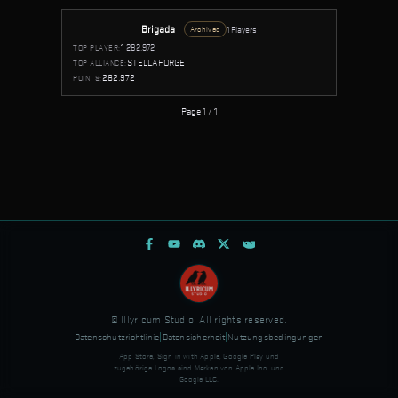
Brigada
1 Players
Archived
1
282.972
TOP PLAYER:
STELLAFORGE
TOP ALLIANCE:
282.972
POINTS:
Page 1 / 1
© Illyricum Studio. All rights reserved.
Datenschutzrichtlinie
|
Datensicherheit
|
Nutzungsbedingungen
App Store, Sign in with Apple, Google Play und
zugehörige Logos sind Marken von Apple Inc. und
Google LLC.